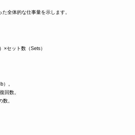
った全体的な仕事量を示します。
s）×セット数（Sets）
lb）。
反復回数。
の数。